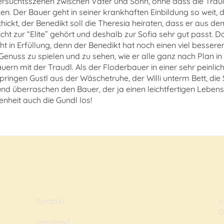
ifersuchtsszenen zwischen Vater und Sohn, ohne dass die Traudl 
hen. Der Bauer geht in seiner krankhaften Einbildung so weit, 
hickt, der Benedikt soll die Theresia heiraten, dass er aus 
cht zur “Elite” gehört und deshalb zur Sofia sehr gut passt. D
t in Erfüllung, denn der Benedikt hat noch einen viel besseren
n Genuss zu spielen und zu sehen, wie er alle ganz nach Plan 
uern mit der Traudl. Als der Floderbauer in einer sehr peinlich
 springen Gustl aus der Wäschetruhe, der Willi unterm Bett, die
nd überraschen den Bauer, der ja einen leichtfertigen Leben
enheit auch die Gundl los!
Kontakt
I
D
Vorstand