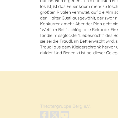
auf ihn. Nun ergeben sich die tollsten E
los ist, ist das Feuer kaum mehr zu lösc
größten Rivalen vermutet, auf die Alm sc
den Halter Gustl ausgewählt, der zwar ni
Konkurrenz mehr. Aber der Plan geht nich
“Wett’ im Bett” schlägt alle Rekorde! Ei
für die missglückte “Liebesnacht” des Ba
sie sei die Traudl, im Bett erwischt wird,
Traudl aus dem Kleiderschrank hervor u
duldet! Und Benedikt ist bei dieser Geleg
Theatergruppe Berg e.V.